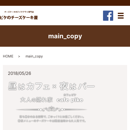
メ
main_copy
HOME
main_copy
2018/05/26