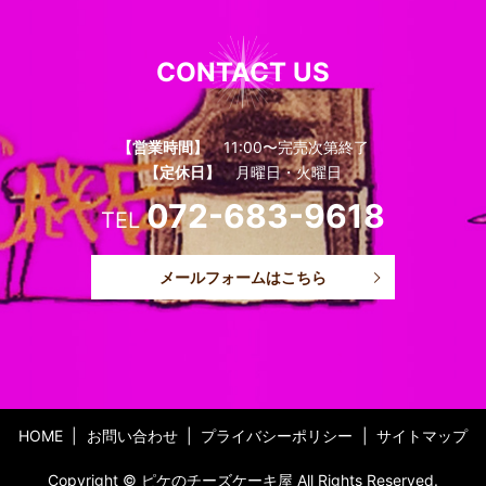
CONTACT US
【営業時間】
11:00〜完売次第終了
【定休日】
月曜日・火曜日
072-683-9618
TEL
メールフォームはこちら
HOME
お問い合わせ
プライバシーポリシー
サイトマップ
Copyright © ピケのチーズケーキ屋 All Rights Reserved.