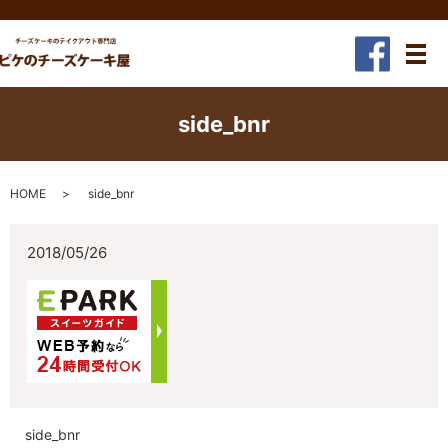
メ
side_bnr
HOME
side_bnr
2018/05/26
side_bnr